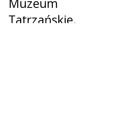
Muzeum
Tatrzańskie,
Wydawnictwo
Czarne, kwartalnik
„Konteksty” i
fundacja
„Zakopiańczycy. W
poszukiwaniu
tożsamości”