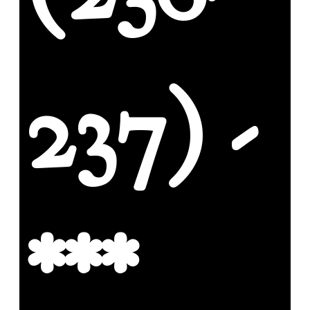
237) -
***