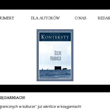
NUMERY
DLA AUTORÓW
O NAS
REDA
KSIĘGARNIACH!
ranicznych w kulturze" już wkrótce w księgarniach!