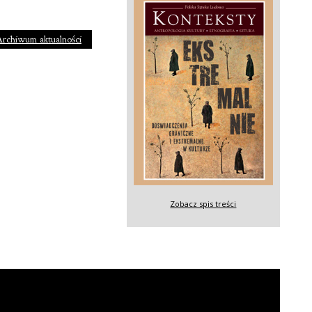
rchiwum aktualności
Zobacz spis treści