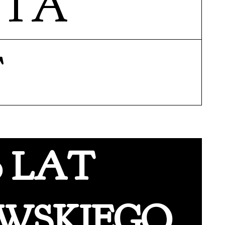
ATA
T
0 LAT
WSKIEGO,