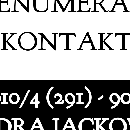
RENUMER
KONTAK
/4 (291) - 9
DRA JACKO