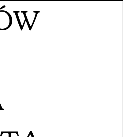
RÓW
A