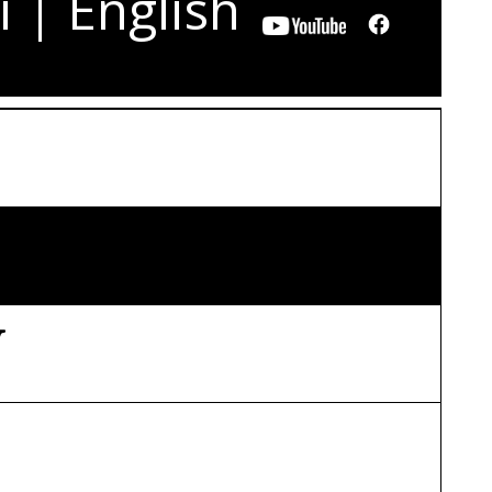
i
|
English
W