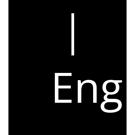
|
Engl