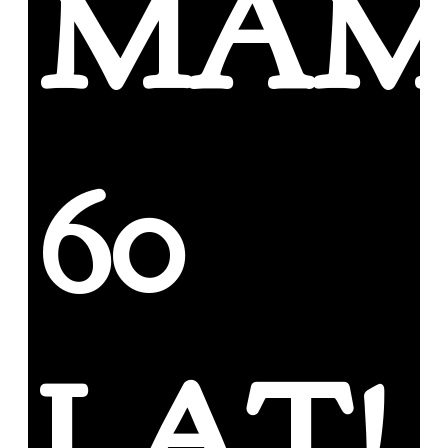
MAM
60
LAT!