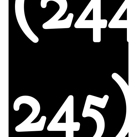
(244
245)